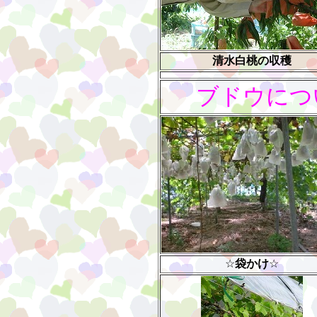
清水白桃の収穫
ブドウにつ
☆
袋かけ
☆