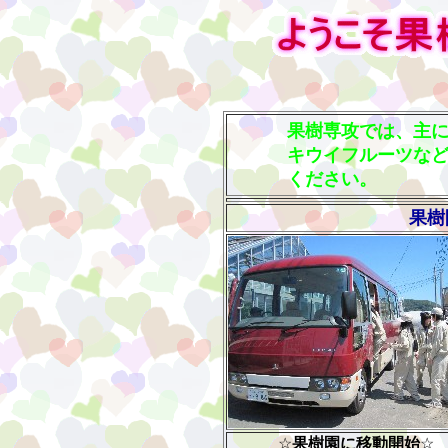
果樹専攻では、主
キウイフルーツな
ください。
果樹
☆
果樹園に移動開始
☆