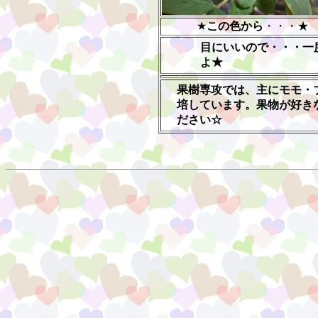
★
この色から
・・・★
目にいいので・・・一
よ★
果樹専攻では、主にモモ・
培しています。果物が好き
ださい☆