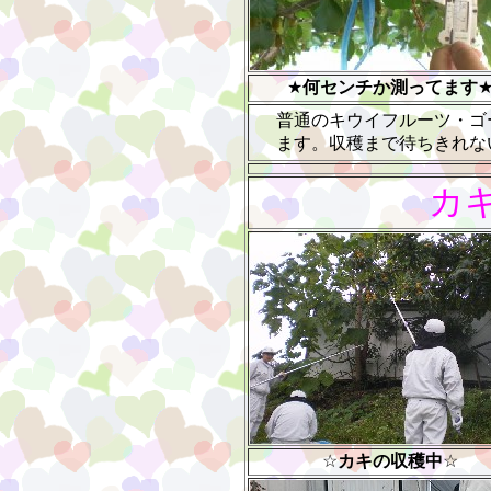
★
何センチか測ってます
普通のキウイフルーツ・ゴ
ます。収穫まで待ちきれな
カ
☆
カキの収穫中
☆