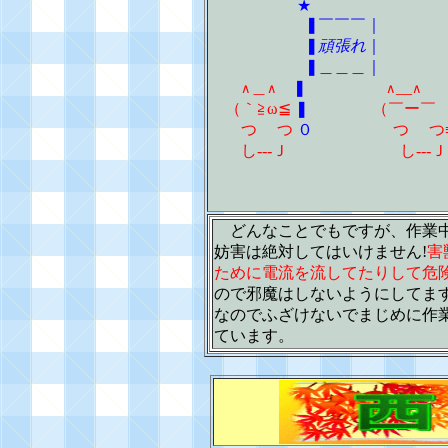
★
❚￣￣￣｜
❚
頑張れ
｜
❚＿＿＿｜
＿
❚
__
∧
∧
∧
∧
（｀≧ω≦
❚
（￣ー￣
つ つ
０
つ つ≡●
し---Ｊ
し---Ｊ
どんなことでもですが、作業
妨害は絶対してはいけません!
害
ために電流を流してたりして危
ので邪魔はしないようにしてま
なのでふざけないでまじめに作
ています。