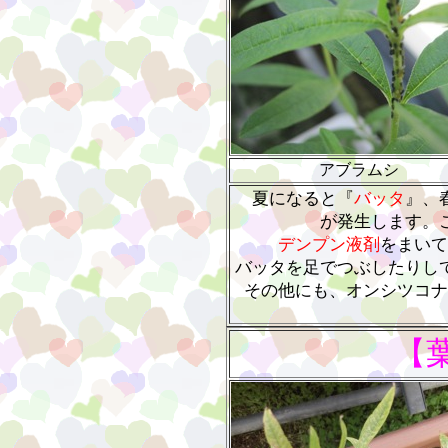
アブラムシ
夏になると『
バッタ
』、
が発生します。
デンプン液剤
をまいて
バッタを足でつぶしたりし
その他にも、オンシツコナ
【