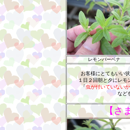
レモンバーベナ
お客様にとてもいい状
１日２回朝と夕にレモ
『
虫が付いていないか
など
【さ