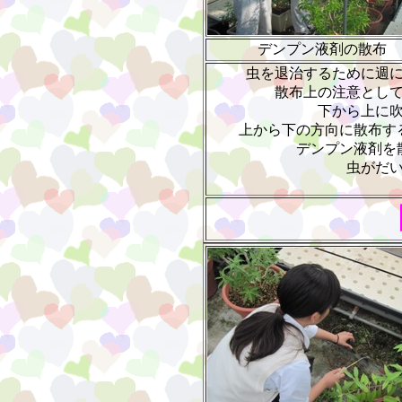
デンプン液剤の散布
虫を退治するために週
散布上の注意とし
下から上に
上から下の方向に散布す
デンプン液剤を
虫がだ