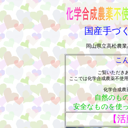
国産手づ
岡山県立高松農業
こ
ご覧いただきあ
ここでは化学合成農薬不使
化学合成農
自然のも
安全なものを使
【活