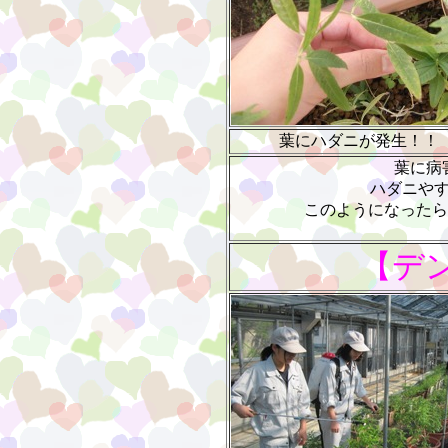
葉にハダニが発生！！
葉に病
ハダニや
このようになったら商
【デ