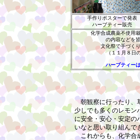
手作りポスターで発表
ハーブティー販売
化学合成農薬不使用
の内容などを
文化祭で手づく
（１１月８日
ハーブティー
朝観察に行ったり、草
少しでも多くのレモン
に安全・安心・安定の
いなと思い取り組んで
これからも、化学合成