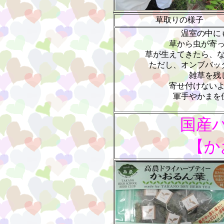
草取りの様子
温室の中に
草から虫が寄
草が生えてきたら、
ただし、オンブバッ
雑草を残
寄せ付けない
軍手やかまを
国産
【か