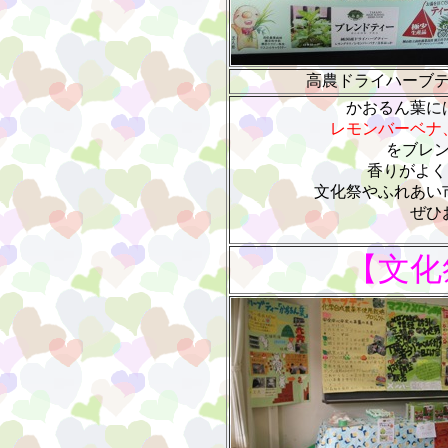
高農ドライハーブ
かおるん葉に
レモンバーベナ
をブレ
香りがよく
文化祭やふれあい
ぜひ
【文化