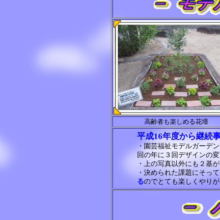
高齢者も楽しめる花壇
平成16年度から継続
・園芸福祉モデルガーデン
回の年に３回デザインの変
・上の写真以外にも２基が
・決められた課題にそって
る
のでとても楽しくやりが