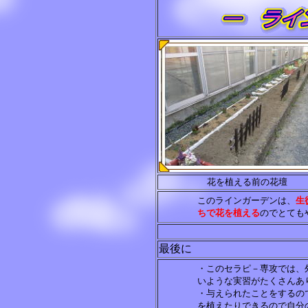
花を植える前の花壇
このラインガーデンは、
生
ちで花を植える
のでとても
最後に
・このセラピ－専攻では、
いような実習がたくさんあ
・与えられたことをするの
を植えたりできるので自分