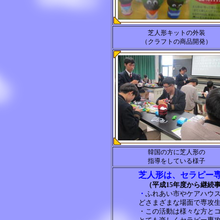
芝人形キットの外装
（クラフトの商品開発）
韓国の方に芝人形の
指導をしている様子
芝人形は、セラピー
（平成15年度から継続
・
ふれあい市やケアハウ
どさまざまな場面で専攻
・この活動は様々な方と