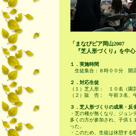
「まなびピア岡山2007
『芝人形づくり』を中心
１．実施時間
生徒集合：８時００分 開
２．対応生徒
（１）芝人形： １０名（園
（２）販 売： 午前３名、
３．芝人形づくりの成果・反
・芝の種が無くなり、ジュン
多くの方が参加され、子供１
った。
・このため、生徒は休憩する