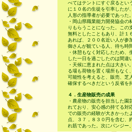
べてはテントにすぐ戻るとい
に１０名の生徒を引率したが
人形の指導者が必要であった
・岡山県職業能力開発協会の
りもらうことになった。この
無料としたこともあり、計１
あれば、２００名近い人が参
御さんが観ている人、待ち時
・休憩もなく対応したため、
した一日を過ごしたのは間違
・天候に恵まれた点は大きい
る場も荷物を置く場所もなく
可能性を考えると、販売、芝
確保するべきだという反省を
４．生産物販売の成果
・農産物の販売を担当した園
れており、安心感の持てる対
での販売の経験が大きかった
点、３７，８３０円を含む、
れ筋であった。次にパンジー