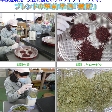
裁断作業
裁断したローゼル