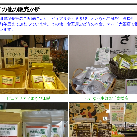
その他の販売か所
農場長等のご配慮により、ピュアリティまきび、わたなべ生鮮館「高松店
前年度まで加わっています。その他、食工房ぶどうの木舎、マルイ大福店で
います。
ピュアリティまきび１階
わたなべ生鮮館「高松店」