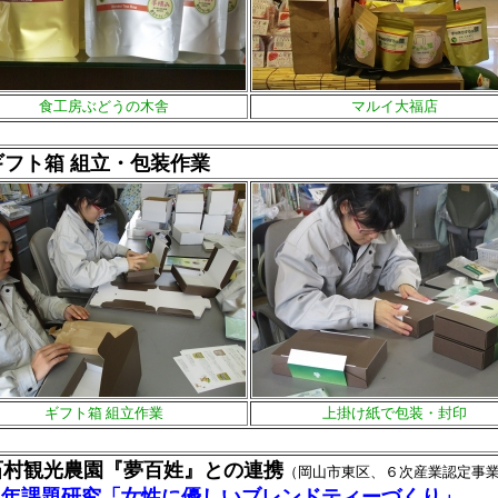
食工房ぶどうの木舎
マルイ大福店
ギフト箱 組立・包装作業
ギフト箱 組立作業
上掛け紙で包装・封印
石村観光農園『夢百姓』との連携
（岡山市東区、６次産業認定事
２年課題研究「女性に優しいブレンドティーづくり」