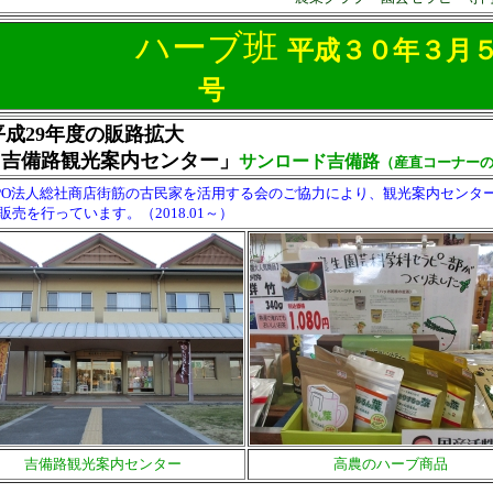
ハーブ班
平成３０年３月
号
平成29年度の販路拡大
吉備路観光案内センター」
サンロード吉備路
（産直コーナー
PO法人総社商店街筋の古民家を活用する会のご協力により、観光案内センタ
販売を行っています。（2018.01～）
吉備路観光案内センター
高農のハーブ商品