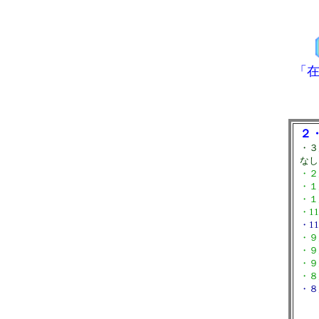
「
２
・
なし
・２
・１
・１
・1
・1
・９
・９
・９
・８
・８