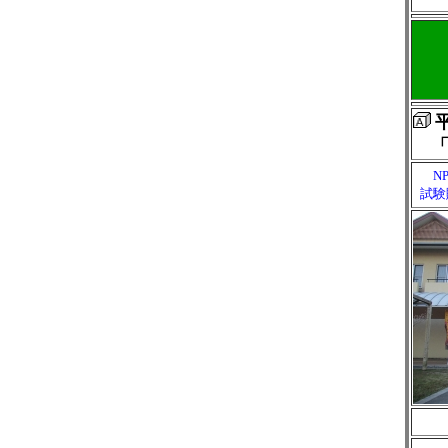
「
N
試験