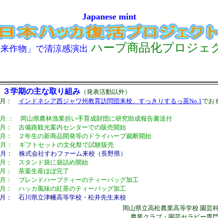
Japanese mint
ハーブ商品化プロジェ
在来作物
」で清涼感演出
・３学期の主な取り組み
（発表活動以外）
３月：
インドネシア西ジャワ州教育訪問団来校、すっきりするっ茶No.1
でお
月:： 岡山県農林漁業担い手育成財団に研究助成報告書送付
月： 吉備路観光案内センターでの販売開始
月： ２年生の新商品開発等のドライハーブ裁断開始
1月： ギフトセットの文化祭で試験販売
1月： 株式会社すわファーム来校（長野県）
月： スタンド袋に袋詰め開始
月： 茶葉生産ほぼ完了
月： ブレンドハーブティーのティーバッグ加工
月： ハッカ風味の紅茶のティーバッグ加工
月： 石川県立津幡高等学校・松井先生来校
岡山県立高松農業高等学校 園芸
農業クラブ・園芸セラピー専門