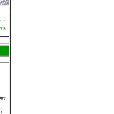
、⑤
学習
。
活用す
～）