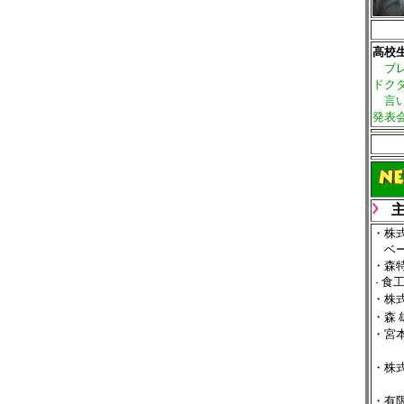
高校
ブレ
ドク
言い
発表
・株
ベー
・森
食
・
・株
・森 
・宮
・株
・有