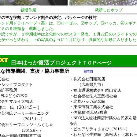
裁断作業
裁断したホップ
生の主な役割：ブレンド割合の決定、パッケージの検討
ンド用ドライハーブ（案）は、①ローゼル、②ホップ、③ハッカ、④スギナ
ダミの５種類を、裁断しました。
訳ですが、２学期後半は文化祭でのポスター発表、１月22日のスライドでの
会がやっと終わり、上の写真のように１月になり、具体的な活動に入りました
日本はっか復活プロジェクト
ＴＯＰページ
主な指導機関、支援・協力事業所
順不同
式会社
・株式会社田頭茶店
シックプロダクト
（広島県呉市）
特許事務所
・福山通運株式会社岡山支店
工房ぶどうの木舎
・社会福祉法人王慈福祉会
式会社マルイ大福店
・北見ハッカ記念館
（2014.5～）
・東洋薄荷工業株式会社
雄二 氏
・佐藤精治氏JAS農家
本英治氏アーリーモーニング
・NPO法人総社商店街筋の古民家を
（2015.1～）
る会
式会社リーフエッジ・ふくちゃ
・ピュアリティまきび（2016～）
（2015.6～）
・わたなべ生鮮館（高松店）（2016
限会社寿園梶岡製茶工場