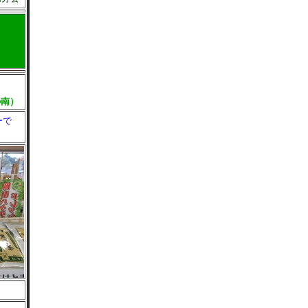
５
の南）
ーで