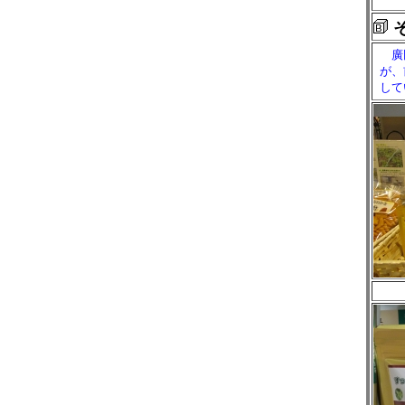
廣田
が、
して