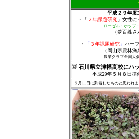
平成２９年度
・「
２年課題研究
」女性に
ローゼル・ホップ
（夢百姓さ
・
「
３年課題研究
」
ハー
（岡山県農林漁
農業クラブ全国大
石川県立津幡高校にハ
平成29年５月８日準備
５月11日に到着したものと思われ