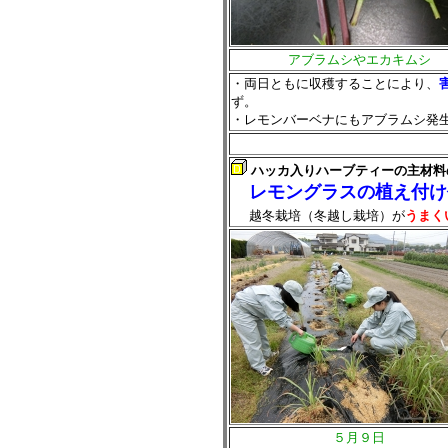
アブラムシやエカキムシ
・両日ともに収穫することにより、
ず。
・レモンバーベナにもアブラムシ発
ハッカ入りハーブティーの主材料
レモングラスの植え付け
越冬栽培（冬越し栽培）が
うまく
５月９日