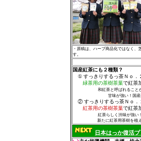
・原稿は、ハーブ商品化ではなく、
す。
国産紅茶にも２種類？
① すっきりするっ茶Ｎｏ．
緑茶用の茶樹茶葉
で紅茶
和紅茶と呼ばれること
甘味が強い！国産
②
すっきりするっ茶Ｎｏ．
紅茶用の茶樹茶葉
で紅茶
紅茶らしく渋味が強い
新たに紅茶用茶樹を植えても、
日本はっか復活プ