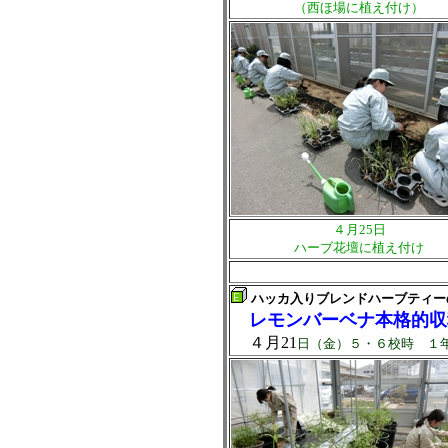
（西ほ場に植え付け）
４月25日
ハーブ花壇に植え付け
ハッカ入りブレンドハーブティー
レモンバーベナ本格的収
４月21
日（金）５・６校時 １