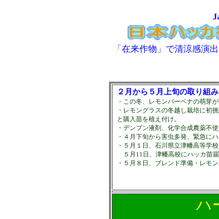
J
「在来作物
」で清涼感演出
２月から５月上旬の取り組み
・この冬、レモンバーベナの萌芽が
・レモングラスの冬越し栽培に初挑
と購入苗を植え付け。
・
デンプン液剤、化学合成農薬不使
・４月下旬から害虫多発、緊急にハ
・５月１日、石川県立津幡高等学校
５月11日、津幡高校にハッカ苗届
・５月８日、ブレンド準備・レモン
ハー