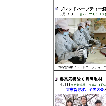
ブレンドハーブティー
３月３０
日 新ハーブ班３Ｈ３
・簡易包装版ブレンドハーブティー
農業応援隊６月号取材
４月11
日始業式後 江草さま取
大家畜専攻、全国大会