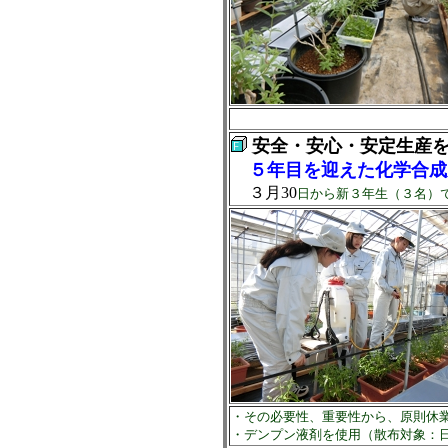
安全・安心・安定生産
５年目を迎えた化学合成
３月30
日から新３年生（３名）
・その必要性、重要性から、原則休
・デンプン液剤を使用（散布対象：