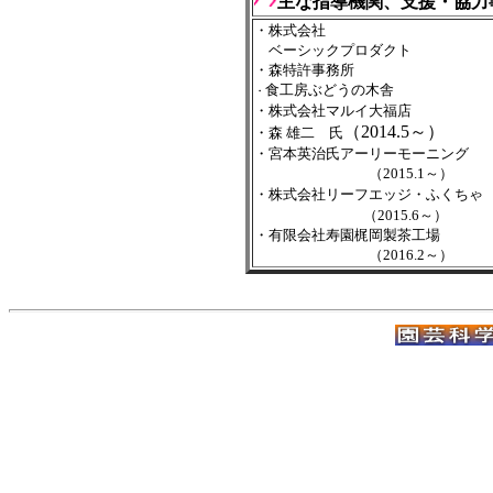
主な指導機関、支援・協力
・株式会社
ベーシックプロダクト
・森特許事務所
食工房ぶどうの木舎
・
・株式会社マルイ大福店
（2014.5～）
・森 雄二 氏
・宮本英治氏アーリーモーニング
（2015.1～）
・株式会社リーフエッジ・ふくちゃ
（2015.6～）
・有限会社寿園梶岡製茶工場
（2016.2～）