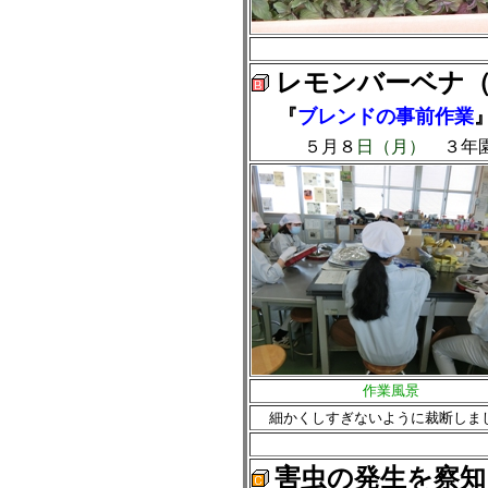
レモンバーベナ
『
ブレンドの事前作業
５月８
日（月）
３年園
作業風景
細かくしすぎないように裁断しま
害虫の発生を察知