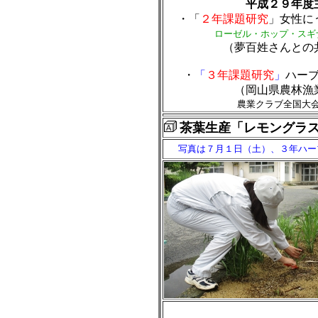
平成２９年度
・「
２年課題研究
」女性に
ローゼル・ホップ・スギ
（夢百姓さんとの
・
「
３年課題研究
」
ハー
（岡山県農林漁
農業クラブ全国大
茶葉生産「レモングラ
写真は７月１日（土）、３年ハ