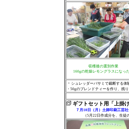
収穫後の選別作業
160gの乾燥レモングラスになっ
・
シュレッダーバサミで裁断する体
・50gのブレンドティーを作り、残
ギフトセット用「上掛
７月10日（月）土師印刷工芸
（5月22日作成分を、生徒