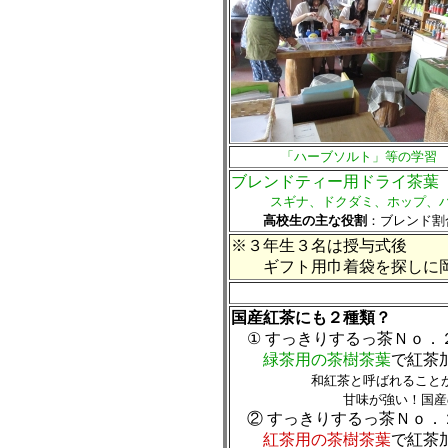
「ハーブソルト」等の学習
ブレンドティー用ドライ茶葉
スギナ、ドクダミ、ホップ、ハイ
高校生の主な役割
：ブレンド割
※３年生３名は授与式後
ギフト用巾着袋を探しに岡
国産紅茶にも２種類？
① すっきりするっ茶Ｎｏ．
緑茶用の茶樹茶葉
で紅茶
和紅茶と呼ばれること
甘味が強い！国産
②
すっきりするっ茶Ｎｏ．
紅茶用の茶樹茶葉
で紅茶