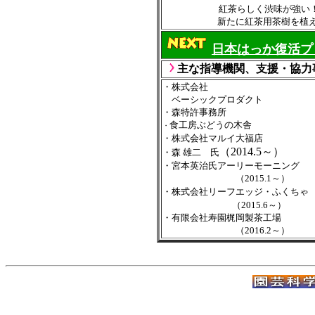
紅茶らしく渋味が強い
新たに紅茶用茶樹を植えても、
日本はっか復活プ
主な指導機関、支援・協力
・株式会社
ベーシックプロダクト
・森特許事務所
食工房ぶどうの木舎
・
・株式会社マルイ大福店
（2014.5～）
・森 雄二 氏
・宮本英治氏アーリーモーニング
（2015.1～）
・株式会社リーフエッジ・ふくちゃ
（2015.6～）
・有限会社寿園梶岡製茶工場
（2016.2～）