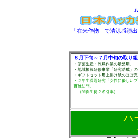
J
「在来作物
」で清涼感演出
６月下旬～７月中旬の取り組
・茶葉生産・乾燥作業の最盛期。
・地域振興研修事業「研究助成」の
・ギフトセット用上掛け紙のほぼ完
・２年生課題研究「女性に優しいブ
百姓訪問。
（関係生徒２名引率）
ハー