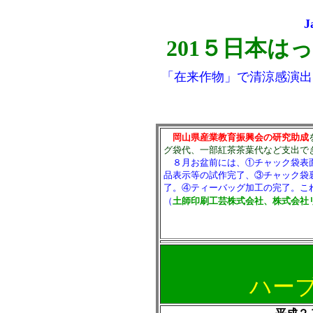
J
201５日本は
「在来作物
」で清涼感演出
岡山県産業教育振興会の研究助成
グ袋代、一部紅茶茶葉代など支出で
８月お盆前には、①チャック袋表
品表示等の試作完了、③チャック袋
了。④ティーバッグ加工の完了。こ
（
土師印刷工芸株式会社、株式会社
ハーブ班