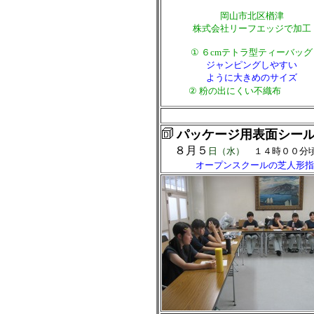
岡山市北区楢津
株式会社リーフエッジで加工
① ６cmテトラ型ティーバッグ
ジャンピングしやすい
ように大きめのサイズ
② 粉の出にくい不織布
パッケージ用表面シー
８月５
日（水）
１４時００分
オープンスクールの芝人形指