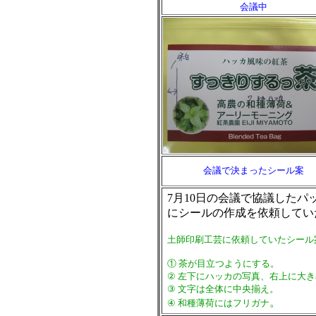
会議中
会議で決まったシール案
7月10日の会議で協議した
にシールの作成を依頼してい
土師印刷工芸に依頼していたシール
① 茶が目立つようにする。
② 左下にハッカの写真、右上に大
③ 文字は全体に中央揃え。
。
④ 和種薄荷にはフリガナ