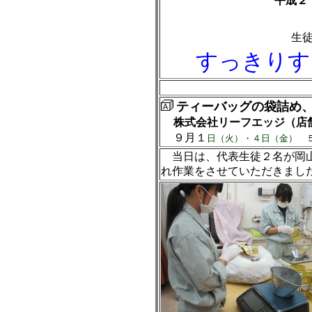
平成２
生
すっきりす
ティーバッグの袋詰め
株式会社リーフエッジ（店
９月１
日（火）・４日（金）
５
当日は、代表生徒２名が岡山
れ作業をさせていただきまし