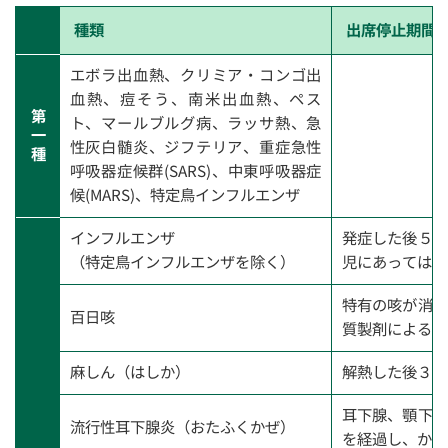
種類
出席停止期間
エボラ出血熱、クリミア・コンゴ出
血熱、痘そう、南米出血熱、ペス
第
ト、マールブルグ病、ラッサ熱、急
一
性灰白髄炎、ジフテリア、重症急性
種
呼吸器症候群(SARS)、中東呼吸器症
候(MARS)、特定鳥インフルエンザ
インフルエンザ
発症した後５日
（特定鳥インフルエンザを除く）
児にあっては３
特有の咳が消失
百日咳
質製剤による治
麻しん（はしか）
解熱した後３日
耳下腺、顎下腺
流行性耳下腺炎（おたふくかぜ）
を経過し、かつ