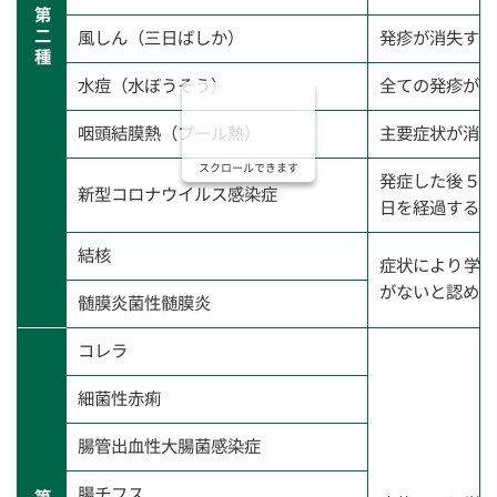
第
二
風しん（三日ばしか）
発疹が消失する
種
水痘（水ぼうそう）
全ての発疹が痂
咽頭結膜熱（プール熱）
主要症状が消退
スクロールできます
発症した後５日
新型コロナウイルス感染症
日を経過するま
結核
症状により学校
がないと認める
髄膜炎菌性髄膜炎
コレラ
細菌性赤痢
腸管出血性大腸菌感染症
腸チフス