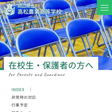
岡山県立
高松農業高等学校
在校生・保護者の方へ
for Parents and Guardians
INDEX
｜
非常時の対応
行事予定