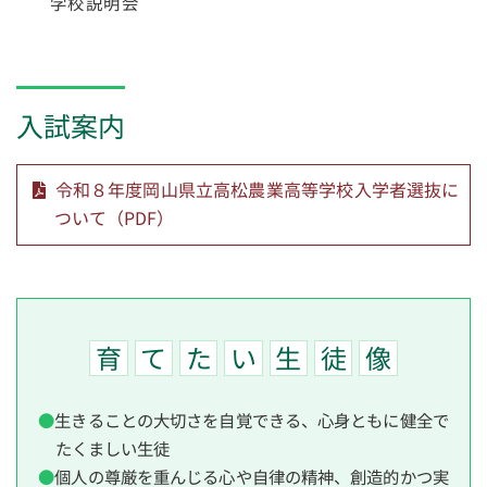
学校説明会
入試案内
令和８年度岡山県立高松農業高等学校入学者選抜に
ついて（PDF）
育
て
た
い
生
徒
像
生きることの大切さを自覚できる、心身ともに健全で
たくましい生徒
個人の尊厳を重んじる心や自律の精神、創造的かつ実