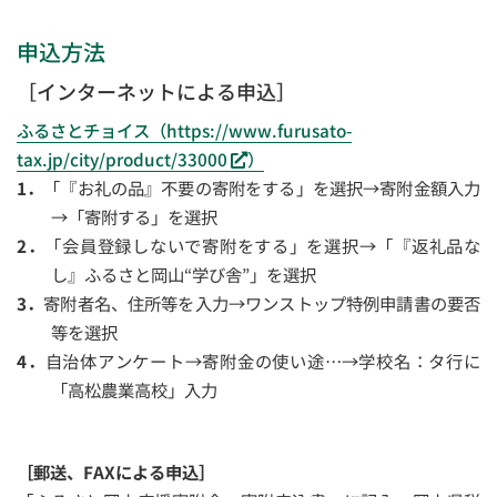
申込方法
［インターネットによる申込］
ふるさとチョイス（https://www.furusato-
tax.jp/city/product/33000
）
「『お礼の品』不要の寄附をする」を選択→寄附金額入力
→「寄附する」を選択
「会員登録しないで寄附をする」を選択→「『返礼品な
し』ふるさと岡山“学び舎”」を選択
寄附者名、住所等を入力→ワンストップ特例申請書の要否
等を選択
自治体アンケート→寄附金の使い途…→学校名：タ行に
「高松農業高校」入力
［郵送、FAXによる申込］