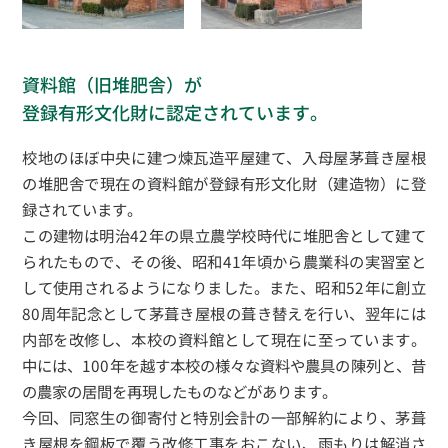
資料館（旧堆肥舎）が
登録有形文化財に認定されています。
校地のほぼ中央に建つ煉瓦造平屋建て、入母屋茅葺き屋根
の堆肥舎で現在の資料館が登録有形文化財（建造物）に登
録されています。
この建物は明治42年の県立農学校時代に堆肥舎として建て
られたもので、その後、昭和41年頃から農業科の実習室と
して使用されるようになりました。また、昭和52年に創立
80周年記念として茅葺き屋根の葺き替えを行い、翌年には
内部を改修し、本校の資料館として現在に至っています。
中には、100年を越す本校の様々な資料や農具の陳列と、昔
の農家の居間を再現したものなどがあります。
今回、同窓生の御寄付と特別会計の一部解約により、茅葺
き屋根を鋼板で覆う改修工事をおこない、雨もりは解消さ