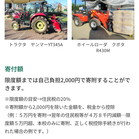
トラクタ ヤンマーYT345A
ホイールローダ クボタ
R430M
寄付額
限度額までは自己負担2,000円で寄附することがで
きます。
※限度額の目安→住民税の20%
※寄附額から2,000円を除いた金額を、税金から控除
（例：５万円を寄附→翌年の住民税等が４万８千円減額…限
度額５万円超、本校のみに寄附、正しく税控除手続きが行わ
れた場合の例です。）